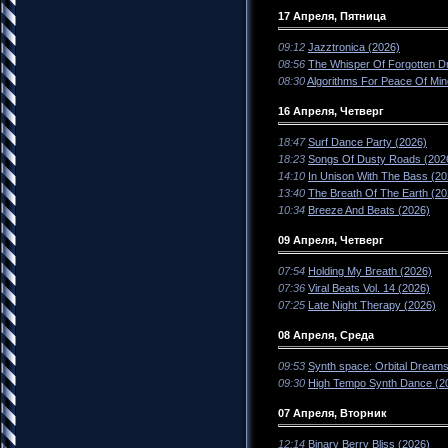
17 Апреля, Пятница
09:12
Jazztronica (2026)
08:56
The Whisper Of Forgotten D
08:30
Algorithms For Peace Of Min
16 Апреля, Четверг
18:47
Surf Dance Party (2026)
18:23
Songs Of Dusty Roads (202
14:10
In Unison With The Bass (20
13:40
The Breath Of The Earth (20
10:34
Breeze And Beats (2026)
09 Апреля, Четверг
07:54
Holding My Breath (2026)
07:36
Viral Beats Vol. 14 (2026)
07:25
Late Night Therapy (2026)
08 Апреля, Среда
09:53
Synth space: Orbital Dreams
09:30
High Tempo Synth Dance (2
07 Апреля, Вторник
12:14
Binary Berry Bliss (2026)