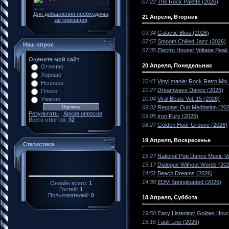
07:22
The Rock Palette (2026)
Для добавления необходима
21 Апреля, Вторник
авторизация
09:34
Galactic Bliss (2026)
07:57
Smooth Chilled Jazz (2026)
Наш опрос
07:35
Electro House: Voltage Peak
Оцените мой сайт
20 Апреля, Понедельник
Отлично
Хорошо
10:41
Vinyl mania: Rock Retro Mix
Неплохо
10:27
Dreamwave Dance (2026)
Плохо
10:04
Viral Beats Vol. 15 (2026)
Ужасно
09:32
Reggae: Dub Meditation (20
Результаты
|
Архив опросов
09:05
Iron Fury (2026)
Всего ответов:
32
08:27
Golden Hour Groove (2026)
19 Апреля, Воскресенье
Статистика
15:27
National Pop Dance Music Vo
15:17
Dialogue Without Words (20
14:51
Beach Dreams (2026)
14:30
EDM Springloaded (2026)
Онлайн всего:
1
Гостей:
1
Пользователей:
0
18 Апреля, Суббота
19:50
Easy Listening: Golden Hour
15:15
Fault Line (2026)