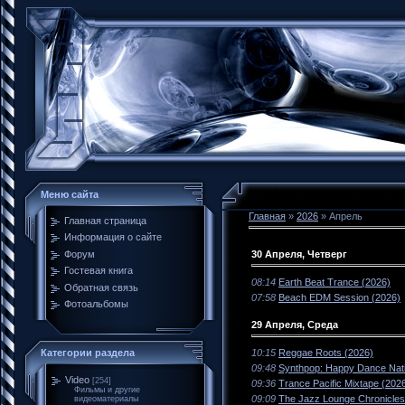
Меню сайта
Главная
»
2026
»
Апрель
Главная страница
Информация о сайте
30 Апреля, Четверг
Форум
Гостевая книга
08:14
Earth Beat Trance (2026)
Обратная связь
07:58
Beach EDM Session (2026)
Фотоальбомы
29 Апреля, Среда
10:15
Reggae Roots (2026)
Категории раздела
09:48
Synthpop: Happy Dance Nati
Video
[254]
09:36
Trance Pacific Mixtape (202
Фильмы и другие
09:09
The Jazz Lounge Chronicles
видеоматериалы