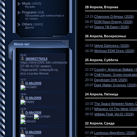
Music
[30635]
28 Апреля, Вторник
Музыка
Programs
[528]
Программы для компьютера и
13:15
Chansons D Amour (2026)
не только
09:37
EDM Rave Energy (2026)
Others
[30903]
07:48
Dance Till Dawn (2026)
Другое
26 Апреля, Воскресенье
Мини-чат
16:53
Velvet Darkness (2026)
16:30
Workout EDM Drive (2026)
25 Апреля, Суббота
21:23
Country: American Ballads (
21:06
Chill House: Green Inspirati
20:31
Daydream Drift (2026)
20:07
Dark Matter Grooves (2026)
24 Апреля, Пятница
10:33
The Space Between Notes (
10:17
Whispers Of The Wind (2026
09:55
Voltage Peak Vol.02 (2026)
22 Апреля, Среда
07:28
Luminous Algorithms (2026)